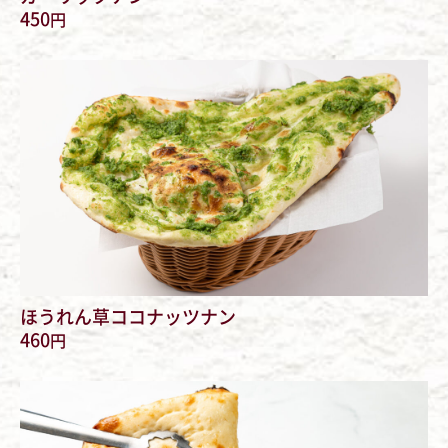
450
円
ほうれん草ココナッツナン
460
円