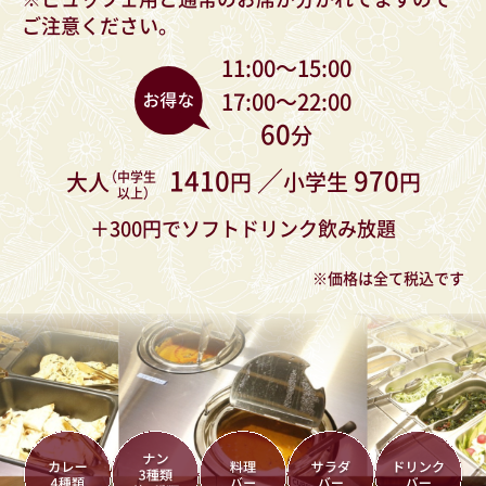
ご注意ください。
11:00〜15:00
17:00〜22:00
60
分
1410
970
大人
円
小学生
円
（中学生
以上）
＋300円でソフトドリンク飲み放題
※価格は全て税込です