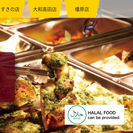
すすきの店
大和高田店
橿原店