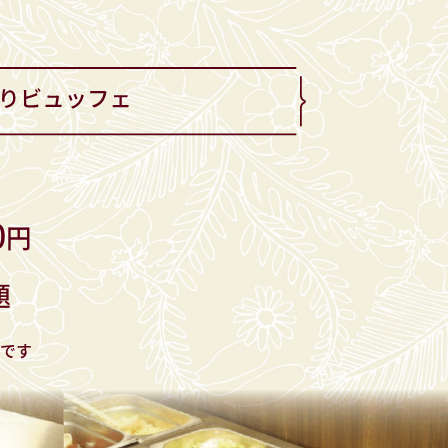
0
円
題
です