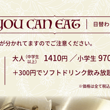
が分かれてますのでご注意ください。
1410
97
大人
円
小学生
（中学生
以上）
＋300円でソフトドリンク飲み放
※価格は全て税込