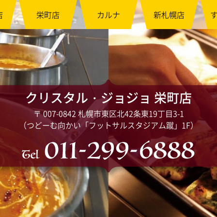
店
栄町店
カルナ
新札幌店
クリスタル・ジョジョ
栄町店
〒 007-0842 札幌市東区北42条東19丁目3-1
（つどーむ向かい「フットサルスタジアム蹴」1F）