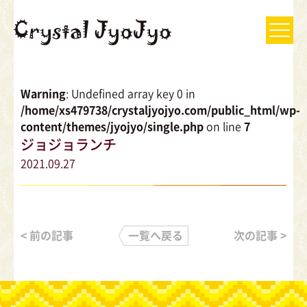
Warning
: Undefined array key 0 in
/home/xs479738/crystaljyojyo.com/public_html/wp-
content/themes/jyojyo/single.php
on line
7
ジョジョランチ
2021.09.27
< 前の記事
一覧へ戻る
次の記事 >