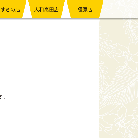
すすきの店
大和高田店
橿原店
す。
、