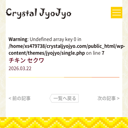
Warning
: Undefined array key 0 in
/home/xs479738/crystaljyojyo.com/public_html/wp-
content/themes/jyojyo/single.php
on line
7
チキン セクワ
2026.03.22
< 前の記事
一覧へ戻る
次の記事 >