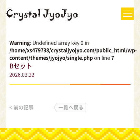
Warning
: Undefined array key 0 in
/home/xs479738/crystaljyojyo.com/public_html/wp-
content/themes/jyojyo/single.php
on line
7
Bセット
2026.03.22
< 前の記事
一覧へ戻る